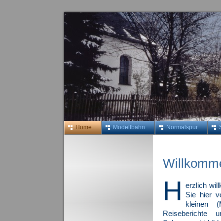
Home
Modellbahn
Normalspur
Willkomme
H
erzlich wi
Sie hier v
kleinen 
Reiseberichte 