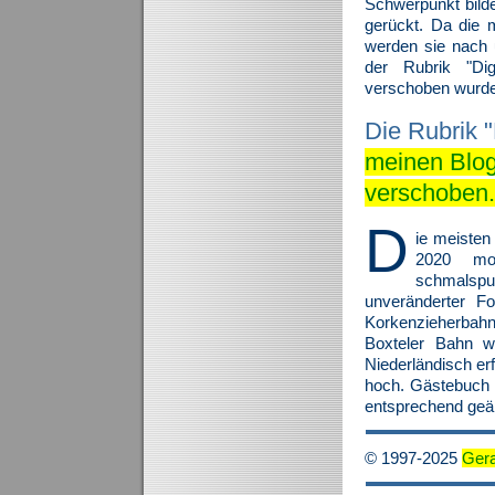
Schwerpunkt bilde
ge­rückt. Da die 
werden sie nach 
der Rubrik "Digi
verschoben wurde
Die Rubrik 
meinen Blo
verschoben.
D
ie meisten
2020 mo­d
schmalsp
unveränderter Fo
Korkenzie­her­bah
Boxteler Bahn wu
Niederländisch er
hoch. Gästebuch u
entsprechend geä
© 1997-2025
Ger